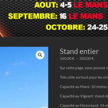
Stand entier
Plage
160,00
€
–
350,00
€
de
Sur cette page, vous pouvez r
prix :
160,00 
Très utile surtout pour les circ
à
Capacité au Mans: 10 motos.
350,00 
Capacité au Vigeant: stand d
Capacité au Motorland: 14 