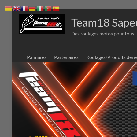
Aller
au
Team18 Sape
contenu
Des roulages motos pour tous !
Palmarès
Partenaires
Roulages/Produits déri