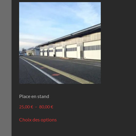
Place en stand
Plage
25,00
€
–
80,00
€
de
Ce
prix :
Choix des options
produit
25,00 €
a
à
plusieurs