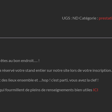
Stand
entier
UGS :
ND
Catégorie :
prestati
êtes au bon endroit…. !
à réservé votre stand entier sur notre site lors de votre inscription.
es lieux ensemble et …hop ! c’est parti, vous avez la clef !
qui fourmillent de pleins de renseignements bien utiles
ICI