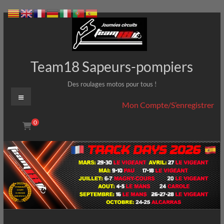
Aller
au
contenu
Team18 Sapeurs-pompiers
Des roulages motos pour tous !
Menu
Mon Compte/S’enregistrer
0