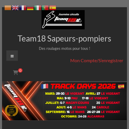
Aller
au
contenu
Team18 Sapeurs-pompiers
Des roulages motos pour tous !
Menu
Mon Compte/S’enregistrer
0